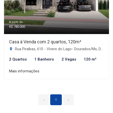
A partir de:
R$ 780.000
Casa à Venda com 2 quartos, 120m²
Rua Piraíbas, 610 - Vivere do Lago- Dourados/Ms, Dourados-MS
2 Quartos
1 Banheiro
2 Vagas
120 m²
Mais informações
‹
1
›