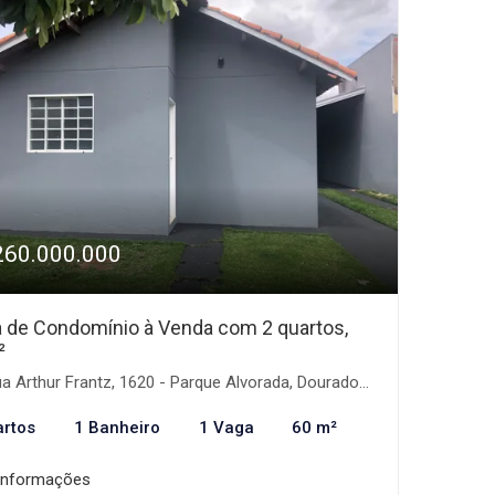
260.000.000
 de Condomínio à Venda com 2 quartos,
²
a Arthur Frantz, 1620 - Parque Alvorada, Dourados-MS
artos
1 Banheiro
1 Vaga
60 m²
informações