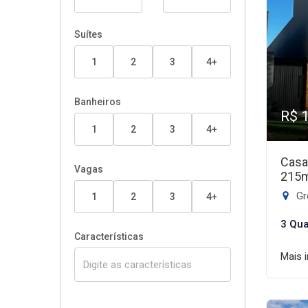
Suítes
1
2
3
4+
Banheiros
R$ 
1
2
3
4+
Casa
Vagas
215
Gr
1
2
3
4+
3 Qua
Características
Mais 