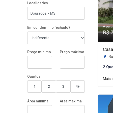
Localidades
A parti
Em condomínio fechado?
R$ 
Casa
Preço mínimo
Preço máximo
Rua
2 Qua
Quartos
Mais 
1
2
3
4+
Área mínima
Área máxima