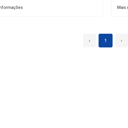
informações
Mais 
‹
1
›