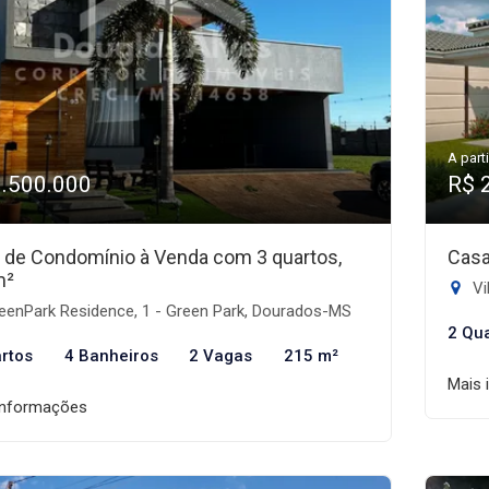
A parti
1.500.000
R$ 
 de Condomínio à Venda com 3 quartos,
Casa
m²
Vi
eenPark Residence, 1 - Green Park, Dourados-MS
2 Qu
rtos
4 Banheiros
2 Vagas
215 m²
Mais 
informações