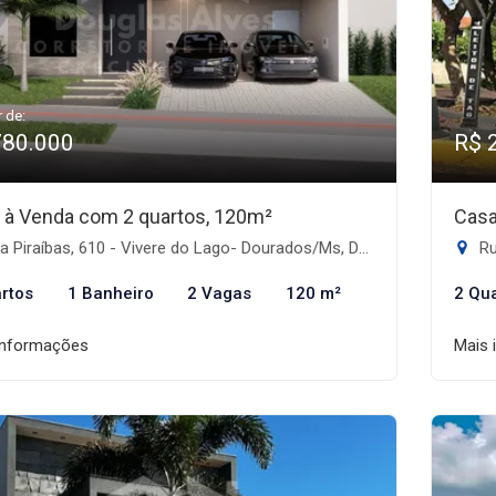
r de:
780.000
R$ 
 à Venda com 2 quartos, 120m²
Casa
 Piraíbas, 610 - Vivere do Lago- Dourados/Ms, Dourados-MS
Ru
rtos
1 Banheiro
2 Vagas
120 m²
2 Qu
informações
Mais 