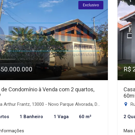
Exclusivo
550.000.000
R$ 
 de Condomínio à Venda com 2 quartos,
Casa
²
60m
 Arthur Frantz, 13000 - Novo Parque Alvorada, Dourados-MS
Ru
rtos
1 Banheiro
1 Vaga
60 m²
2 Qu
informações
Mais 