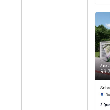
A parti
R$ 
Sobr
Rua 
2 Qua