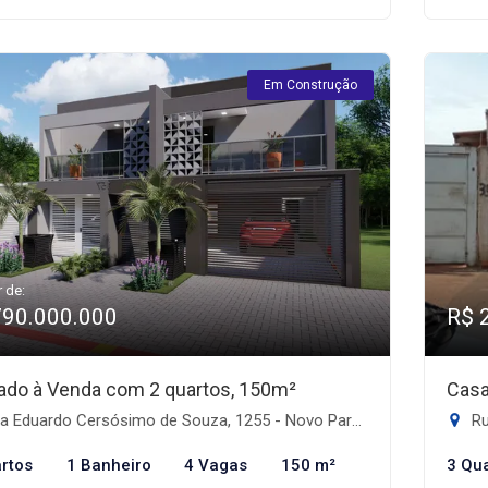
Em Construção
r de:
790.000.000
R$ 
ado à Venda com 2 quartos, 150m²
Casa
Eduardo Cersósimo de Souza, 1255 - Novo Parque Alvorada, Dourados-MS
Ru
rtos
1 Banheiro
4 Vagas
150 m²
3 Qu