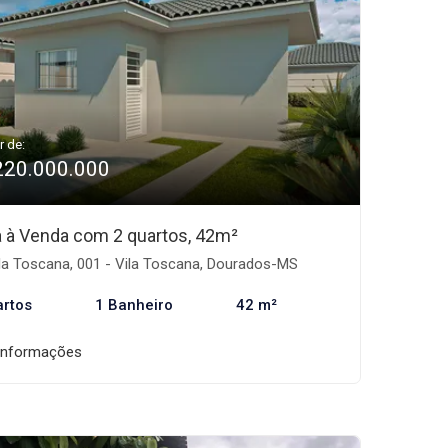
r de:
220.000.000
 à Venda com 2 quartos, 42m²
la Toscana, 001 - Vila Toscana, Dourados-MS
artos
1 Banheiro
42 m²
informações