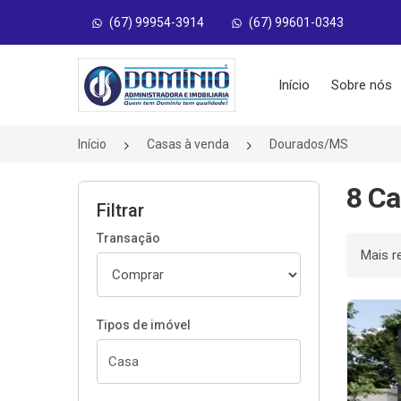
(67) 99954-3914
(67) 99601-0343
Página inicial
Início
Sobre nós
Início
Casas à venda
Dourados/MS
8 Ca
Filtrar
Transação
Ordenar
Tipos de imóvel