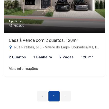
A partir de:
R$ 780.000
Casa à Venda com 2 quartos, 120m²
Rua Piraíbas, 610 - Vivere do Lago- Dourados/Ms, Dourados-MS
2 Quartos
1 Banheiro
2 Vagas
120 m²
Mais informações
‹
1
›