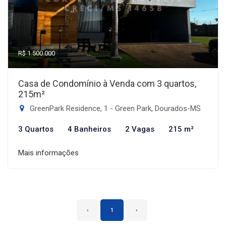
R$ 1.500.000
Casa de Condomínio à Venda com 3 quartos,
215m²
GreenPark Residence, 1 - Green Park, Dourados-MS
3 Quartos
4 Banheiros
2 Vagas
215 m²
Mais informações
‹
1
›