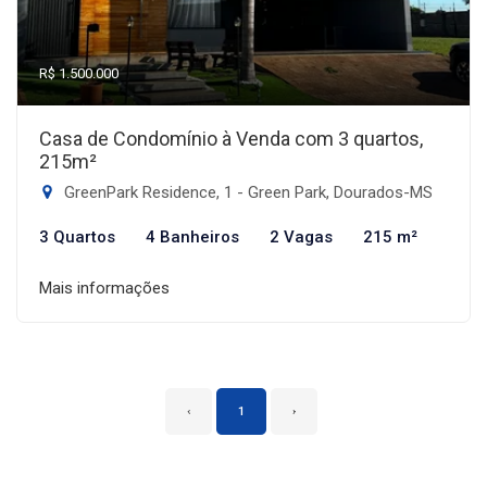
R$ 1.500.000
Casa de Condomínio à Venda com 3 quartos,
215m²
GreenPark Residence, 1 - Green Park, Dourados-MS
3 Quartos
4 Banheiros
2 Vagas
215 m²
Mais informações
‹
1
›