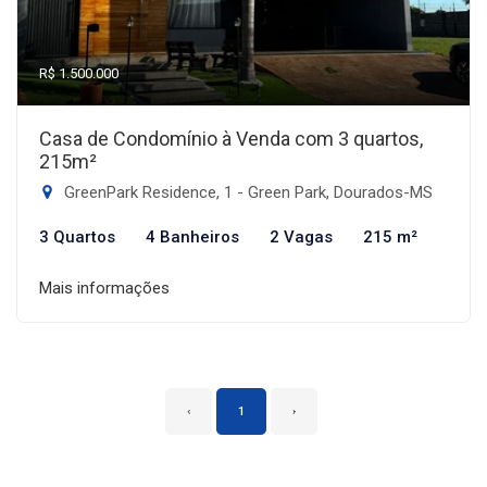
R$ 1.500.000
Casa de Condomínio à Venda com 3 quartos,
215m²
GreenPark Residence, 1 - Green Park, Dourados-MS
3 Quartos
4 Banheiros
2 Vagas
215 m²
Mais informações
‹
1
›