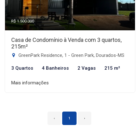
R$ 1.500.000
Casa de Condomínio à Venda com 3 quartos,
215m²
GreenPark Residence, 1 - Green Park, Dourados-MS
3 Quartos
4 Banheiros
2 Vagas
215 m²
Mais informações
‹
1
›