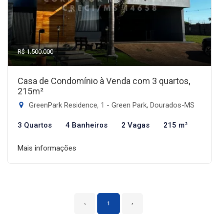
R$ 1.500.000
Casa de Condomínio à Venda com 3 quartos,
215m²
GreenPark Residence, 1 - Green Park, Dourados-MS
3 Quartos
4 Banheiros
2 Vagas
215 m²
Mais informações
‹
1
›