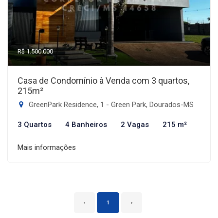
R$ 1.500.000
Casa de Condomínio à Venda com 3 quartos,
215m²
GreenPark Residence, 1 - Green Park, Dourados-MS
3 Quartos
4 Banheiros
2 Vagas
215 m²
Mais informações
‹
1
›