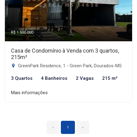
R$ 1.500.000
Casa de Condomínio à Venda com 3 quartos,
215m²
GreenPark Residence, 1 - Green Park, Dourados-MS
3 Quartos
4 Banheiros
2 Vagas
215 m²
Mais informações
‹
1
›