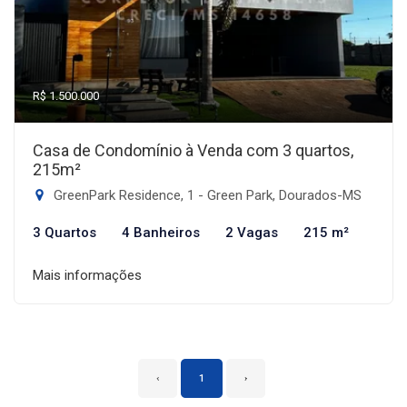
R$ 1.500.000
Casa de Condomínio à Venda com 3 quartos,
215m²
GreenPark Residence, 1 - Green Park, Dourados-MS
3 Quartos
4 Banheiros
2 Vagas
215 m²
Mais informações
‹
1
›