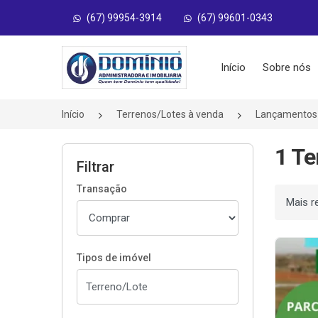
(67) 99954-3914
(67) 99601-0343
Página inicial
Início
Sobre nós
Início
Terrenos/Lotes à venda
Lançamentos
1 Te
Filtrar
Transação
Ordenar
Tipos de imóvel