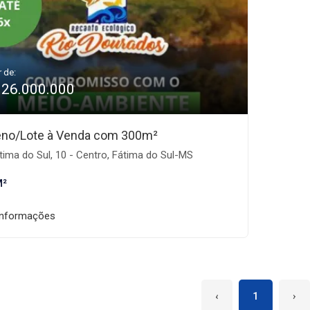
r de:
126.000.000
eno/Lote à Venda com 300m²
ima do Sul, 10 - Centro, Fátima do Sul-MS
M²
informações
‹
1
›