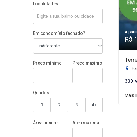
Localidades
A parti
Em condomínio fechado?
R$ 
Terr
Preço mínimo
Preço máximo
Fát
300 
Quartos
Mais 
1
2
3
4+
Área mínima
Área máxima