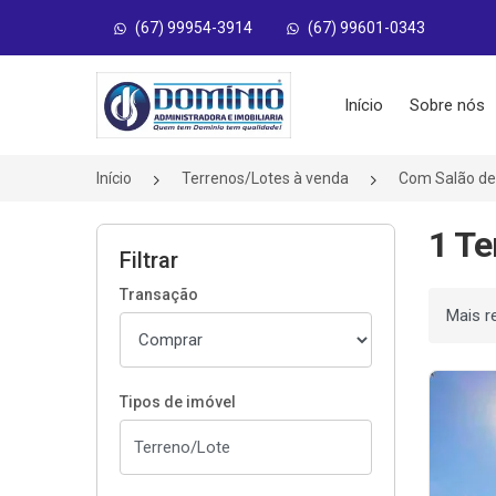
(67) 99954-3914
(67) 99601-0343
Página inicial
Início
Sobre nós
Início
Terrenos/Lotes à venda
Com Salão de
1 Te
Filtrar
Transação
Ordenar
Tipos de imóvel