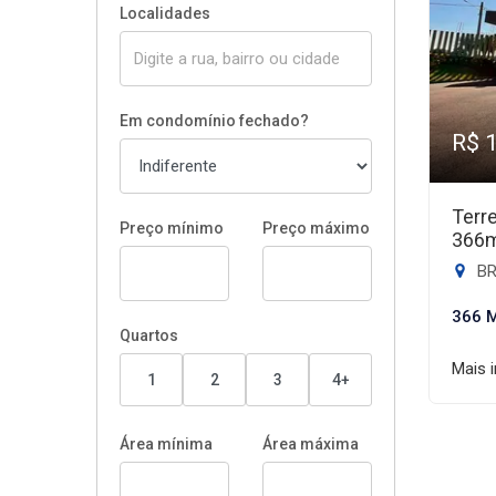
Localidades
Em condomínio fechado?
R$ 
Terr
Preço mínimo
Preço máximo
366
BR
366 
Quartos
Mais 
1
2
3
4+
Área mínima
Área máxima