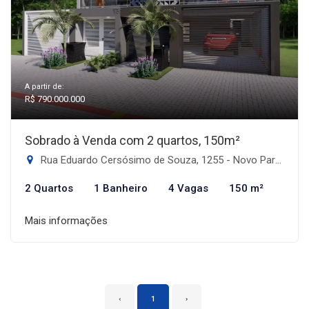
A partir de:
R$ 790.000.000
Sobrado à Venda com 2 quartos, 150m²
Rua Eduardo Cersósimo de Souza, 1255 - Novo Parque Alvorada, Dourados-MS
2 Quartos
1 Banheiro
4 Vagas
150 m²
Mais informações
‹
1
›