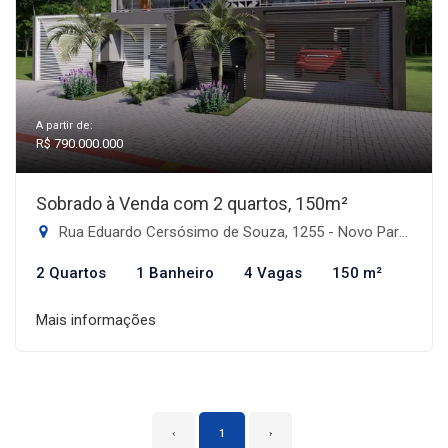
A partir de:
R$ 790.000.000
Sobrado à Venda com 2 quartos, 150m²
Rua Eduardo Cersósimo de Souza, 1255 - Novo Parque Alvorada, Dourados-MS
2 Quartos
1 Banheiro
4 Vagas
150 m²
Mais informações
‹
1
›