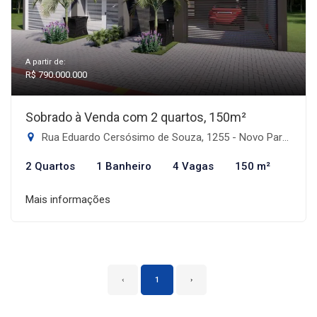
A partir de:
R$ 790.000.000
Sobrado à Venda com 2 quartos, 150m²
Rua Eduardo Cersósimo de Souza, 1255 - Novo Parque Alvorada, Dourados-MS
2 Quartos
1 Banheiro
4 Vagas
150 m²
Mais informações
‹
1
›