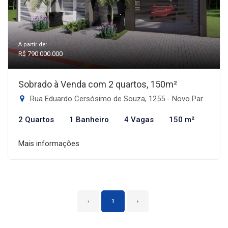
A partir de:
R$ 790.000.000
Sobrado à Venda com 2 quartos, 150m²
Rua Eduardo Cersósimo de Souza, 1255 - Novo Parque Alvorada, Dourados-MS
2 Quartos
1 Banheiro
4 Vagas
150 m²
Mais informações
‹
1
›