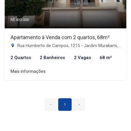
R$ 430.000
Apartamento à Venda com 2 quartos, 68m²
Rua Humberto de Campos, 1215 - Jardim Murakami, Dourados-MS
2 Quartos
2 Banheiros
2 Vagas
68 m²
Mais informações
‹
1
›