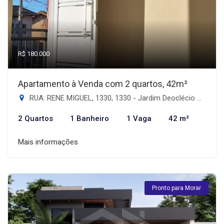
R$ 180.000
Apartamento à Venda com 2 quartos, 42m²
RUA: RENE MIGUEL, 1330, 1330 - Jardim Deoclécio Artuzzi II, Dourados-MS
2 Quartos
1 Banheiro
1 Vaga
42 m²
Mais informações
Pronto para Morar