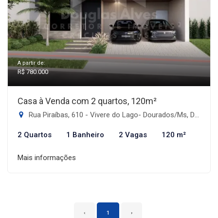
A partir de:
R$ 780.000
Casa à Venda com 2 quartos, 120m²
Rua Piraíbas, 610 - Vivere do Lago- Dourados/Ms, Dourados-MS
2 Quartos
1 Banheiro
2 Vagas
120 m²
Mais informações
‹
1
›