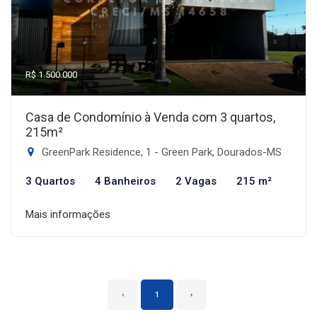
R$ 1.500.000
Casa de Condomínio à Venda com 3 quartos,
215m²
GreenPark Residence, 1 - Green Park, Dourados-MS
3 Quartos
4 Banheiros
2 Vagas
215 m²
Mais informações
‹
1
›