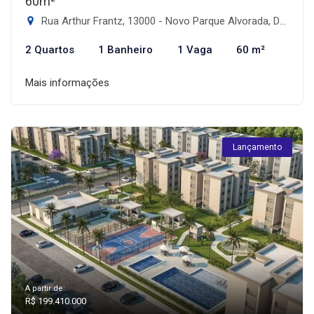
60m²
Rua Arthur Frantz, 13000 - Novo Parque Alvorada, Dourados-MS
2 Quartos
1 Banheiro
1 Vaga
60 m²
Mais informações
Lançamento
A partir de:
R$ 199.410.000