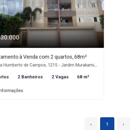
430.000
tamento à Venda com 2 quartos, 68m²
 Humberto de Campos, 1215 - Jardim Murakami, Dourados-MS
rtos
2 Banheiros
2 Vagas
68 m²
informações
‹
1
›