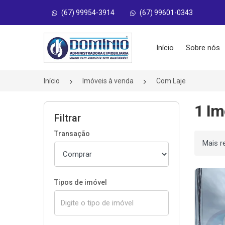
(67) 99954-3914
(67) 99601-0343
Página inicial
Início
Sobre nós
Início
Imóveis à venda
Com Laje
1 Im
Filtrar
Transação
Ordenar
Tipos de imóvel