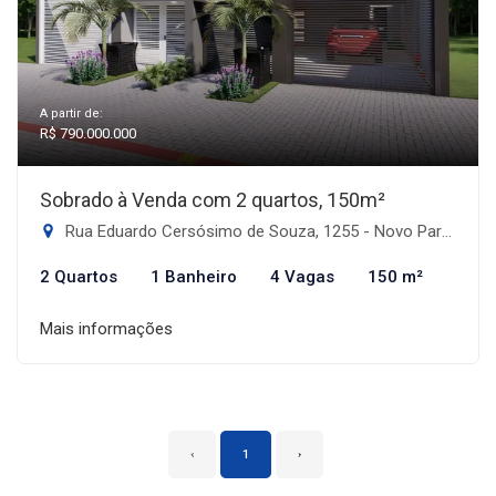
A partir de:
R$ 790.000.000
Sobrado à Venda com 2 quartos, 150m²
Rua Eduardo Cersósimo de Souza, 1255 - Novo Parque Alvorada, Dourados-MS
2 Quartos
1 Banheiro
4 Vagas
150 m²
Mais informações
‹
1
›