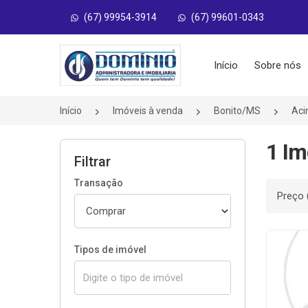
(67) 99954-3914
(67) 99601-0343
Página inicial
Início
Sobre nós
Início
Imóveis à venda
Bonito/MS
Aci
1 Im
Filtrar
Transação
Ordenar
Tipos de imóvel