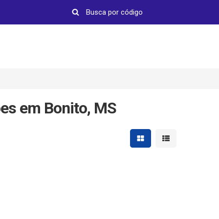
ões em Bonito, MS
Mostrar resultados em 
Mostrar resultad