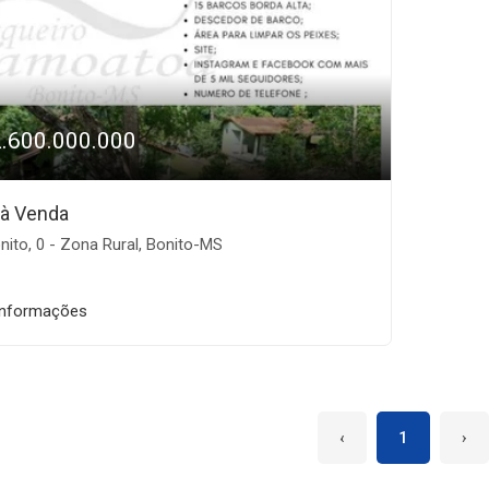
2.600.000.000
 à Venda
ito, 0 - Zona Rural, Bonito-MS
informações
‹
1
›