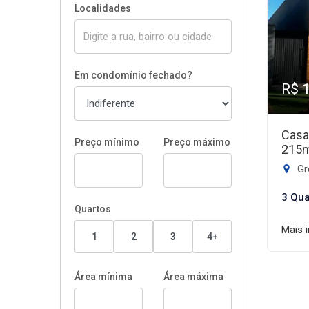
Localidades
Em condomínio fechado?
R$ 
Casa
Preço mínimo
Preço máximo
215
Gr
3 Qua
Quartos
Mais 
1
2
3
4+
Área mínima
Área máxima