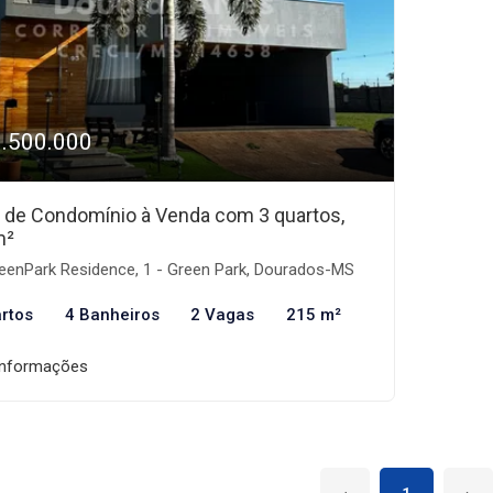
1.500.000
 de Condomínio à Venda com 3 quartos,
m²
eenPark Residence, 1 - Green Park, Dourados-MS
rtos
4 Banheiros
2 Vagas
215 m²
informações