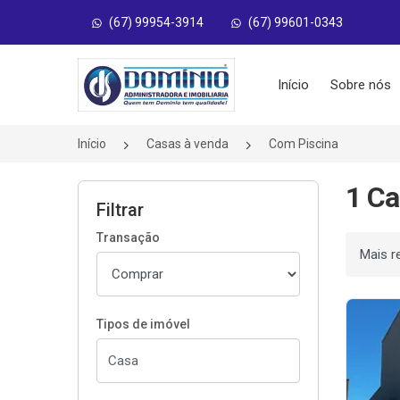
(67) 99954-3914
(67) 99601-0343
Página inicial
Início
Sobre nós
Início
Casas à venda
Com Piscina
1 Ca
Filtrar
Transação
Ordenar
Tipos de imóvel