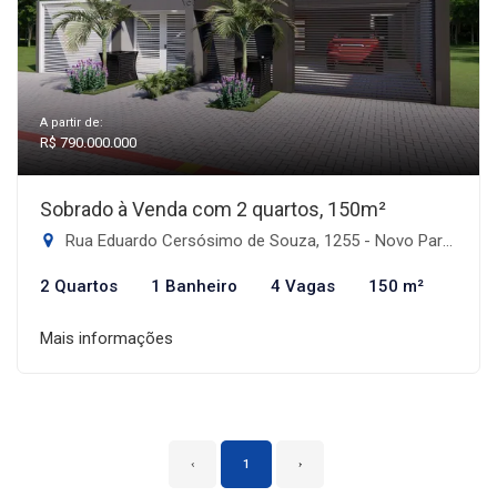
A partir de:
R$ 790.000.000
Sobrado à Venda com 2 quartos, 150m²
Rua Eduardo Cersósimo de Souza, 1255 - Novo Parque Alvorada, Dourados-MS
2 Quartos
1 Banheiro
4 Vagas
150 m²
Mais informações
‹
1
›