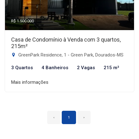
R$ 1.500.000
Casa de Condomínio à Venda com 3 quartos,
215m²
GreenPark Residence, 1 - Green Park, Dourados-MS
3 Quartos
4 Banheiros
2 Vagas
215 m²
Mais informações
‹
1
›