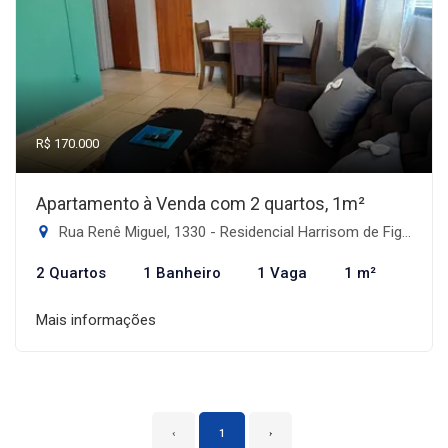
R$ 170.000
Apartamento à Venda com 2 quartos, 1m²
Rua Renê Miguel, 1330 - Residencial Harrisom de Figueiredo II, Dourados-MS
2 Quartos
1 Banheiro
1 Vaga
1 m²
Mais informações
‹
1
›