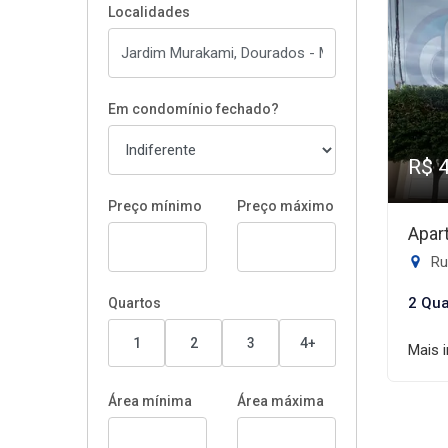
Localidades
Em condomínio fechado?
R$ 
Preço mínimo
Preço máximo
Apar
Rua
2 Qua
Quartos
1
2
3
4+
Mais 
Área mínima
Área máxima