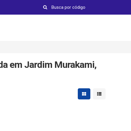
nda em Jardim Murakami,
Mostrar resultados em 
Mostrar resultad