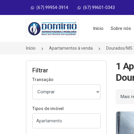
(67) 99954-3914
(67) 99601-0343
Página inicial
Início
Sobre nós
Início
Apartamentos à venda
Dourados/MS
1 Ap
Filtrar
Dou
Transação
Ordenar
Tipos de imóvel