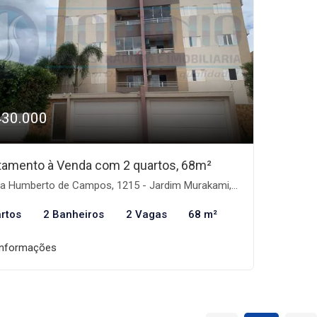
430.000
tamento à Venda com 2 quartos, 68m²
 Humberto de Campos, 1215 - Jardim Murakami, Dourados-MS
rtos
2 Banheiros
2 Vagas
68 m²
informações