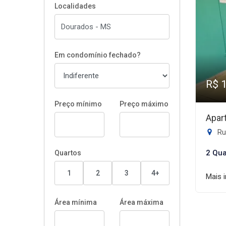
Localidades
Em condomínio fechado?
R$ 
Preço mínimo
Preço máximo
Apar
Rua 
2 Qua
Quartos
1
2
3
4+
Mais 
Área mínima
Área máxima