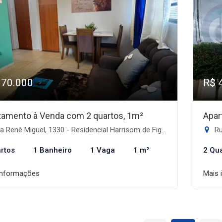
170.000
R$ 
tamento à Venda com 2 quartos, 1m²
Apar
Renê Miguel, 1330 - Residencial Harrisom de Figueiredo II, Dourados-MS
Rua
rtos
1 Banheiro
1 Vaga
1 m²
2 Qu
informações
Mais 