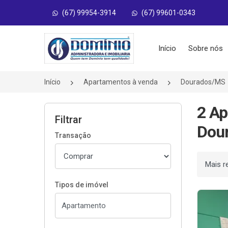
(67) 99954-3914
(67) 99601-0343
Página inicial
Início
Sobre nós
Início
Apartamentos à venda
Dourados/MS
2 A
Filtrar
Dou
Transação
Ordenar
Tipos de imóvel