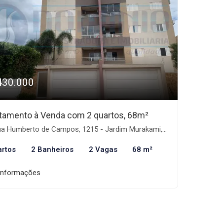
430.000
tamento à Venda com 2 quartos, 68m²
 Humberto de Campos, 1215 - Jardim Murakami, Dourados-MS
artos
2 Banheiros
2 Vagas
68 m²
informações