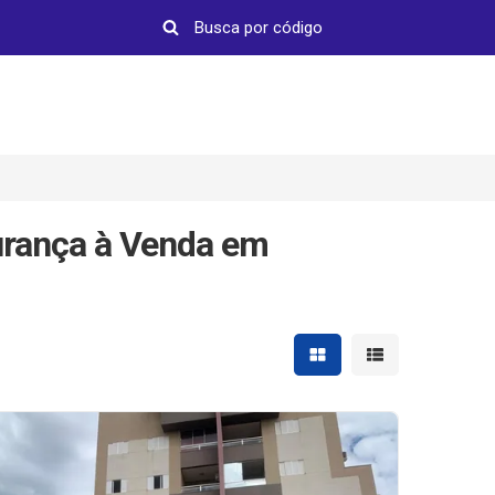
rança à Venda em
Mostrar resultados em 
Mostrar resultad