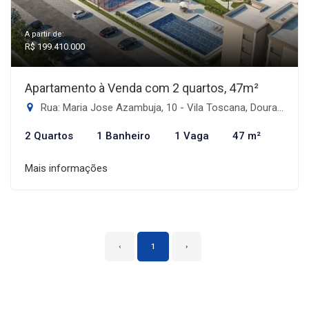
A partir de:
R$ 199.410.000
Apartamento à Venda com 2 quartos, 47m²
Rua: Maria Jose Azambuja, 10 - Vila Toscana, Dourados-MS
2 Quartos
1 Banheiro
1 Vaga
47 m²
Mais informações
‹
1
›