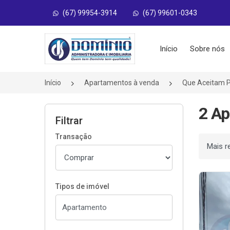
(67) 99954-3914
(67) 99601-0343
Página inicial
Início
Sobre nós
Início
Apartamentos à venda
Que Aceitam 
2 Ap
Filtrar
Transação
Ordenar
Tipos de imóvel