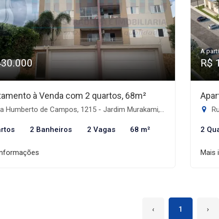
A parti
430.000
R$ 
tamento à Venda com 2 quartos, 68m²
Apar
 Humberto de Campos, 1215 - Jardim Murakami, Dourados-MS
Rua
rtos
2 Banheiros
2 Vagas
68 m²
2 Qu
informações
Mais 
‹
1
›