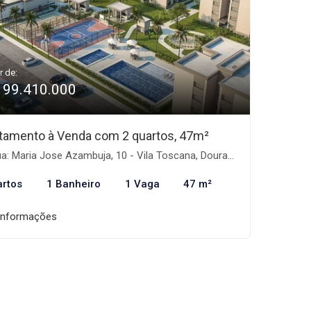
r de:
199.410.000
tamento à Venda com 2 quartos, 47m²
: Maria Jose Azambuja, 10 - Vila Toscana, Dourados-MS
artos
1 Banheiro
1 Vaga
47 m²
informações